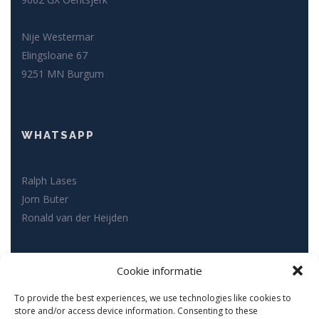
Nije Westermar
Elingsloane 67
9251 MN Burgum
WHATSAPP
Ralph Lases
Jorn Buter
Ronald van der Heijden
SOCIAL MEDIA
Cookie informatie
To provide the best experiences, we use technologies like cookies to
store and/or access device information. Consenting to these