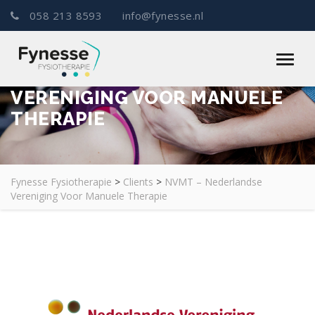
058 213 8593
info@fynesse.nl
NVMT – NEDERLANDSE
VERENIGING VOOR MANUELE
THERAPIE
Fynesse Fysiotherapie
>
Clients
>
NVMT – Nederlandse
Vereniging Voor Manuele Therapie