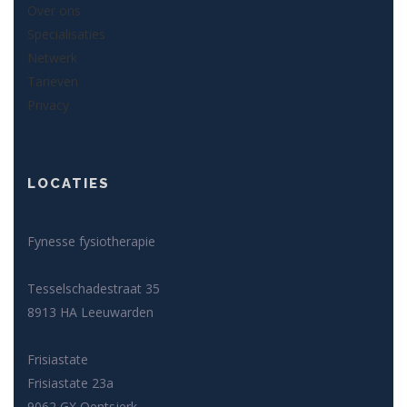
Over ons
Specialisaties
Netwerk
Tarieven
Privacy
LOCATIES
Fynesse fysiotherapie
Tesselschadestraat 35
8913 HA Leeuwarden
Frisiastate
Frisiastate 23a
9062 GX Oentsjerk