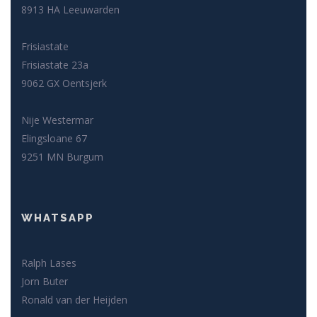
8913 HA Leeuwarden
Frisiastate
Frisiastate 23a
9062 GX Oentsjerk
Nije Westermar
Elingsloane 67
9251 MN Burgum
WHATSAPP
Ralph Lases
Jorn Buter
Ronald van der Heijden