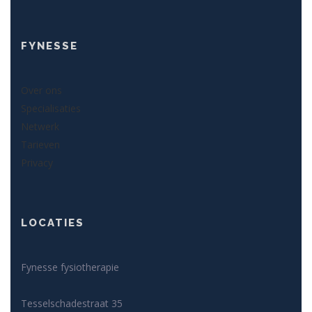
FYNESSE
Over ons
Specialisaties
Netwerk
Tarieven
Privacy
LOCATIES
Fynesse fysiotherapie
Tesselschadestraat 35