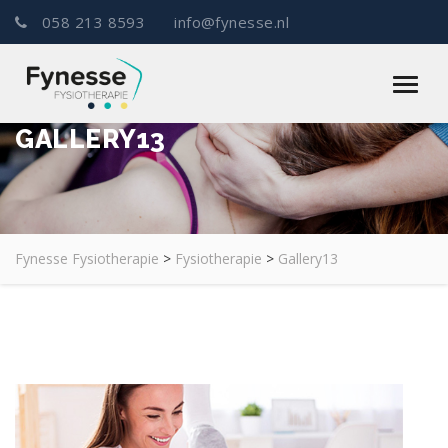
058 213 8593
info@fynesse.nl
GALLERY13
Fynesse Fysiotherapie
>
Fysiotherapie
>
Gallery13