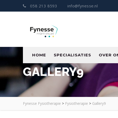
058 213 8593
info@fynesse.nl
HOME
SPECIALISATIES
OVER O
GALLERY9
Fynesse Fysiotherapie
>
Fysiotherapie
>
Gallery9