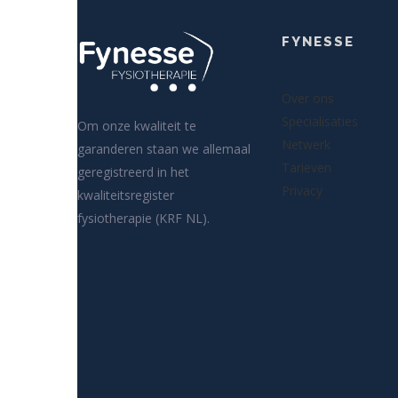
FYNESSE
Over ons
Specialisaties
Om onze kwaliteit te
Netwerk
garanderen staan we allemaal
Tarieven
geregistreerd in het
Privacy
kwaliteitsregister
fysiotherapie (KRF NL).