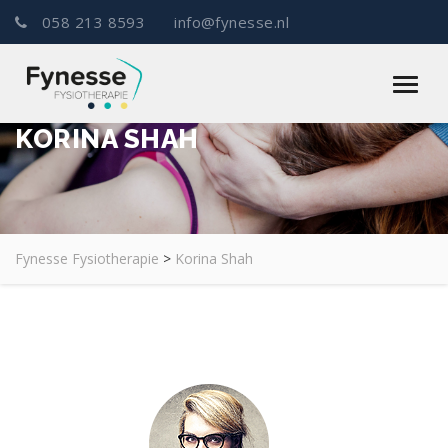
058 213 8593
info@fynesse.nl
KORINA SHAH
Fynesse Fysiotherapie
>
Korina Shah