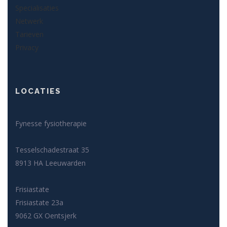
Specialisaties
Netwerk
Tarieven
Privacy
LOCATIES
Fynesse fysiotherapie
Tesselschadestraat 35
8913 HA Leeuwarden
Frisiastate
Frisiastate 23a
9062 GX Oentsjerk