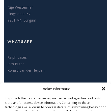
Nije Westermar
Elingsloane 67
9251 MN Burgum
WHATSAPP
Ralph Lases
Jorn Buter
Ronald van der Heijden
SOCIAL MEDIA
Cookie informatie
To provide the best experiences, we use technologies like cookies to
store and/or access device information. Consenting to these
technologies will allow us to process data such as browsing behavior or